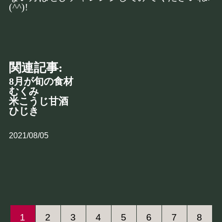
(^^)!
関連記事:
8月が旬の食材
むくみ
米こうじ甘酒
ひじき
2021/08/05
1
2
3
4
5
6
7
8