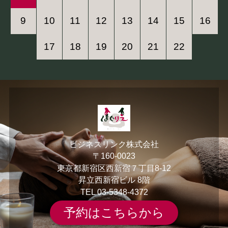
9
10
11
12
13
14
15
16
17
18
19
20
21
22
ビジネスリンク株式会社
〒160-0023
東京都新宿区西新宿７丁目8-12
昇立西新宿ビル 8階
TEL
03-5348-4372
予約はこちらから