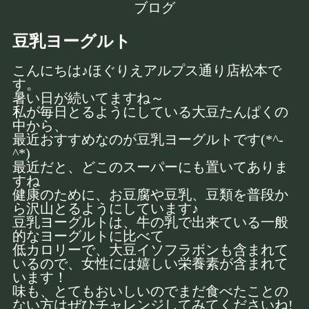
ブログ
豆乳ヨーグルト
こんにちは♪ほぐりえアルプス通り店松本で
す。
暑い日が続いてますね～
私が毎日とるようにしている大豆たんぱくの
中から、
最近おすすめなのが豆乳ヨーグルトです(*^-
^*)
最近だと、どこのスーパーにも置いてありま
すね
健康のために、お豆腐や豆乳、豆類を普段か
ら沢山とるようにしています♪
豆乳ヨーグルトは、牛の乳で出来ている一般
的なヨーグルトに比べて
低カロリーで、大豆イソフラボンも含まれて
いるので、女性には嬉しい栄養素が含まれて
います！
味も、とてもおいしいのでまだ食べたことの
ない方はぜひチャレンジしてみてくださいね!