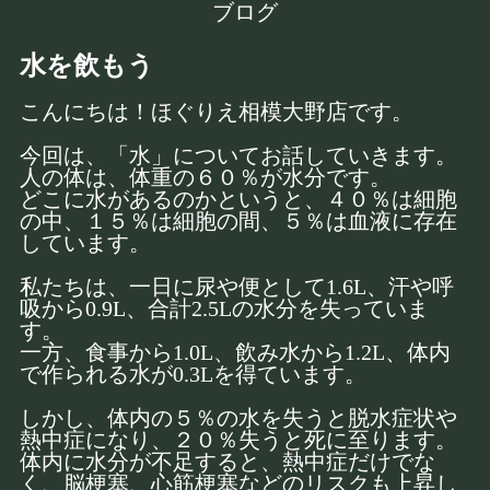
ブログ
水を飲もう
こんにちは！ほぐりえ相模大野店です。
今回は、「水」についてお話していきます。
人の体は、体重の６０％が水分です。
どこに水があるのかというと、４０％は細胞
の中、１５％は細胞の間、５％は血液に存在
しています。
私たちは、一日に尿や便として1.6L、汗や呼
吸から0.9L、合計2.5Lの水分を失っていま
す。
一方、食事から1.0L、飲み水から1.2L、体内
で作られる水が0.3Lを得ています。
しかし、体内の５％の水を失うと脱水症状や
熱中症になり、２０％失うと死に至ります。
体内に水分が不足すると、熱中症だけでな
く、脳梗塞、心筋梗塞などのリスクも上昇し