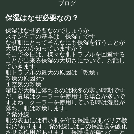
ブログ
保湿はなぜ必要なの？
保湿はなぜ必要なのでしょうか。
スキンケアの基本は「保湿」です。
なぜ肌にとってそんなにも保湿を行うことが
大切なのか知っていますか？
そこで今日は、様々な肌トラブルを回避する
ことが出来る保湿の大切さについて、お話し
ていきます。
肌トラブルの最大の原因は「乾燥」
乾燥の原因3つ
１空気の乾燥
湿度が大幅に落ちるのは秋冬の寒い時期です
が、夏場はクーラーを使用する場合が多いで
すよね。クーラーを使用している時は湿度が
落ち、肌は乾燥します。
２紫外線
肌の表面には潤い肌を守る保護膜(肌バリア機
能)があります。紫外線にはこの保護膜を酸化
させる作用があります。保護膜が傷つくこと