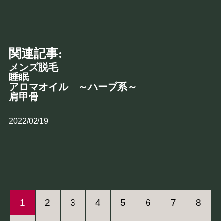
関連記事:
メンズ脱毛
睡眠
アロマオイル ～ハーブ系～
肩甲骨
2022/02/19
1
2
3
4
5
6
7
8