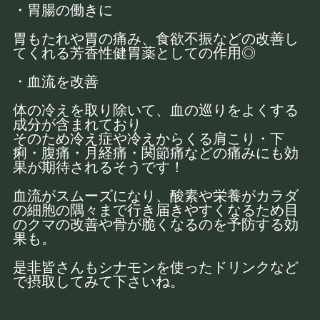
・胃腸の働きに
胃もたれや胃の痛み、食欲不振などの改善し
てくれる芳香性健胃薬としての作用◎
・血流を改善
体の冷えを取り除いて、血の巡りをよくする
成分が含まれており
そのため冷え症や冷えからくる肩こり・下
痢・腹痛・月経痛・関節痛などの痛みにも効
果が期待されるそうです！
血流がスムーズになり、酸素や栄養がカラダ
の細胞の隅々まで行き届きやすくなるため目
のクマの改善や骨が脆くなるのを予防する効
果も。
是非皆さんもシナモンを使ったドリンクなど
で摂取してみて下さいね。