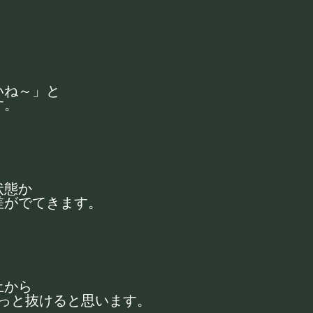
いね～」と
す。
状態か
差がでてきます。
土から
ルっと抜けると思います。