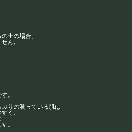
らの土の場合、
ません。
です。
っぷりの潤っている肌は
やすく、
は
ます。