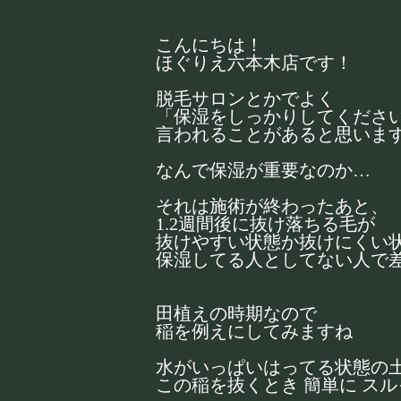
こんにちは！
ほぐりえ六本木店です！
脱毛サロンとかでよく
「保湿をしっかりしてくださ
言われることがあると思いま
なんで保湿が重要なのか…
それは施術が終わったあと、
1.2週間後に抜け落ちる毛が
抜けやすい状態か抜けにくい
保湿してる人としてない人で
田植えの時期なので
稲を例えにしてみますね
水がいっぱいはってる状態の
この稲を抜くとき 簡単に ス